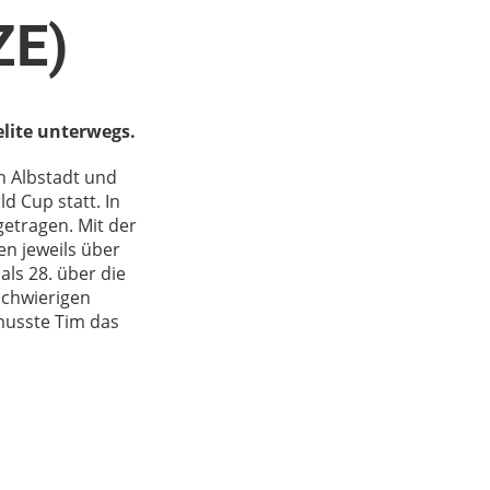
ZE)
lite unterwegs.
n Albstadt und
 Cup statt. In
etragen. Mit der
n jeweils über
als 28. über die
schwierigen
musste Tim das