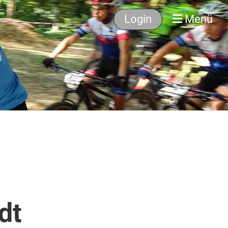
Login
Menü
dt