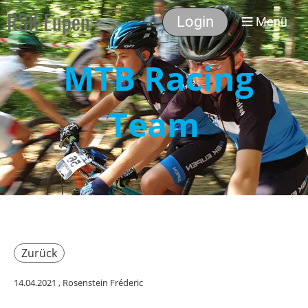
RSK Eupen
Login
Menü
MTB Racing
Team
Zurück
14.04.2021
, Rosenstein Fréderic