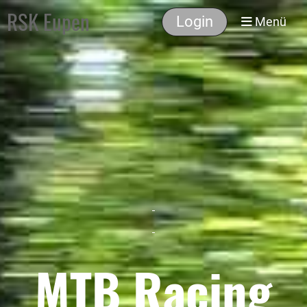
RSK Eupen
Login
Menü
MTB Racing