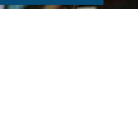
Radsport ist unsere
Leidenschaft
Seit seiner Gründung im Jahr 1977 teilt der Verein
diese Leidenschaft mit seinen Mitgliedern. Sowohl der
gesundheitsfördernde Freizeitsport, als auch der
leistungsorientierte Wettkampfsport im olympischen
Cross-Country, wird durch den RSK Eupen gefördert.
Gecoacht werden die motivierten Wettkampfathleten
durch unsere diplomierten Trainer, sodass die jungen